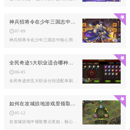
神兵招将令在少年三国志中的用途是什么
07-09
神兵招将令在少年三国志中核心用途为专属神兵武将招募、神兵主题...
全民奇迹5大职业适合哪种游戏风格
06-05
全民奇迹的五大职业分别适配单刷开荒、高效搬砖、PVP竞技、团...
如何在攻城掠地游戏里领取整点奖励
05-12
在攻城掠地中领取整点奖励，核心是每日8-24点整点在线、点击...