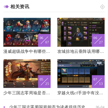
相关资讯
06
06
07
27
漫威超级战争中有哪些最美的英雄
攻城掠地云垂阵该用哪种兵书
05
07
25
13
少年三国志零周瑜是否是付费角色
穿越火线cf手游中有没有攻略指导玩家占领天空神庙
少年三国志零蜀国篇能否为读者提供历史知识的启迪
06-04