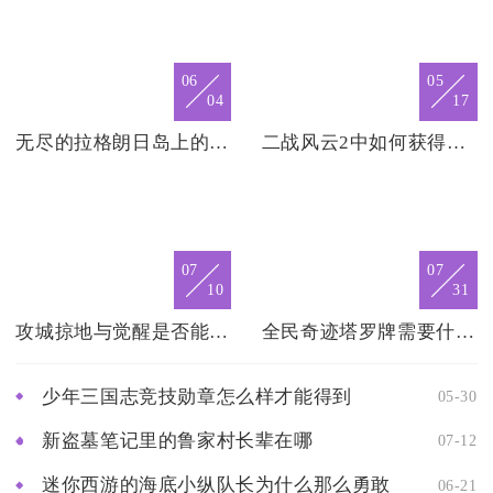
06
05
04
17
无尽的拉格朗日岛上的哪个地方人口相对较少
二战风云2中如何获得独特的虎王
07
07
10
31
攻城掠地与觉醒是否能够融合
全民奇迹塔罗牌需要什么条件
少年三国志竞技勋章怎么样才能得到
05-30
新盗墓笔记里的鲁家村长辈在哪
07-12
迷你西游的海底小纵队长为什么那么勇敢
06-21