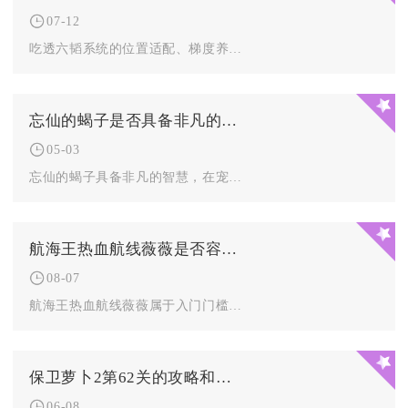
07-12
吃透六韬系统的位置适配、梯度养成、场景分用三大核心优势，就能...
忘仙的蝎子是否具备非凡的智慧
05-03
忘仙的蝎子具备非凡的智慧，在宠物体系中凭借精明性格与专属技能...
航海王热血航线薇薇是否容易上手操作
08-07
航海王热血航线薇薇属于入门门槛偏低、精通存在上限的角色，新手...
保卫萝卜2第62关的攻略和技巧有哪些
06-08