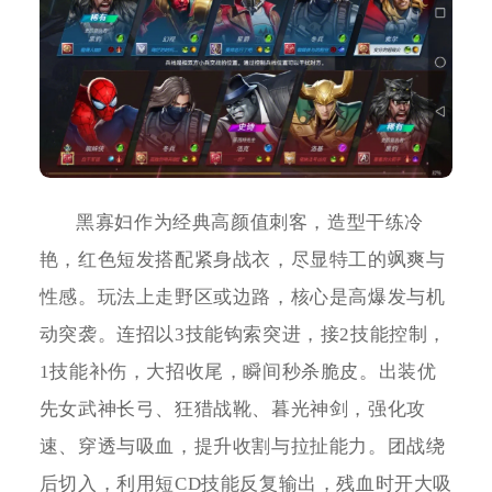
黑寡妇作为经典高颜值刺客，造型干练冷
艳，红色短发搭配紧身战衣，尽显特工的飒爽与
性感。玩法上走野区或边路，核心是高爆发与机
动突袭。连招以3技能钩索突进，接2技能控制，
1技能补伤，大招收尾，瞬间秒杀脆皮。出装优
先女武神长弓、狂猎战靴、暮光神剑，强化攻
速、穿透与吸血，提升收割与拉扯能力。团战绕
后切入，利用短CD技能反复输出，残血时开大吸