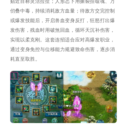
贴近目标灵活拉扯；人形态下用撕裂挂噬魂、万
仞叠中毒，持续消耗敌方血量；待敌方交完控制
或爆发技能后，开启兽血变身反打，狂怒打出爆
发伤害，残血时用破煞回血，循环天沉补伤害，
实现以柔克刚。这套连招适合应对高爆发职业，
通过变身免控与位移能力规避致命伤害，逐步消
耗直至取胜。