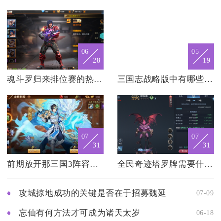
06
05
28
19
魂斗罗归来排位赛的热门武器有哪些
三国志战略版中有哪些贼寇角色
07
07
31
31
前期放开那三国3阵容有哪些推荐
全民奇迹塔罗牌需要什么条件
攻城掠地成功的关键是否在于招募魏延
07-09
忘仙有何方法才可成为诸天太岁
06-18