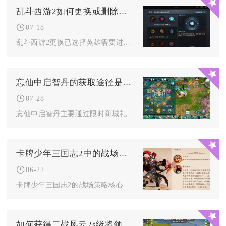
乱斗西游2如何更换或删除已选择的英雄
07-18
乱斗西游2更换已选择英雄需要进入战阵布阵界面操作，无法直接删...
忘仙中启智丹的获取途径是什么
07-28
忘仙中启智丹主要通过限时商城礼包回馈、日常副本与活跃度宝箱、...
卡牌少年三国志2中的战场策略有什么要注意的
06-22
卡牌少年三国志2的战场策略核心在于阵容羁绊、站位布局、技能节...
如何获得二战风云2s级将领