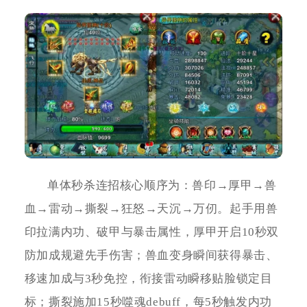
单体秒杀连招核心顺序为：兽印→厚甲→兽
血→雷动→撕裂→狂怒→天沉→万仞。起手用兽
印拉满内功、破甲与暴击属性，厚甲开启10秒双
防加成规避先手伤害；兽血变身瞬间获得暴击、
移速加成与3秒免控，衔接雷动瞬移贴脸锁定目
标；撕裂施加15秒噬魂debuff，每5秒触发内功