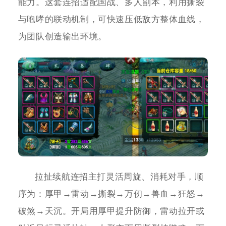
能力。这套连招适配国战、多人副本，利用撕裂
与咆哮的联动机制，可快速压低敌方整体血线，
为团队创造输出环境。
拉扯续航连招主打灵活周旋、消耗对手，顺
序为：厚甲→雷动→撕裂→万仞→兽血→狂怒→
破煞→天沉。开局用厚甲提升防御，雷动拉开或