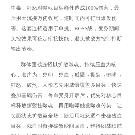
中毒，狂怒对噬魂目标额外造成100%伤害，最
后用天沉接万仞收尾，短时间内可打出爆发伤
害。这套连招适用于单挑、BOSS战，变身期间
免控效果可稳定衔接技能，避免被敌方控制打断
输出节奏。
群体团战连招以扩散噬魂、持续压血为核
心，顺序为：兽印→兽血→威慑→撕裂→咆哮→
狂怒→破煞。人形态先用威慑覆盖多目标，快速
叠加基础伤害；兽血变身开启后，优先对核心目
标释放撕裂挂噬魂，再用咆哮触发噬魂传染，让
负面状态扩散至全场；随后用狂怒逐个击破残血
目标，残血时衔接破煞瞬间回血，维持团战续航