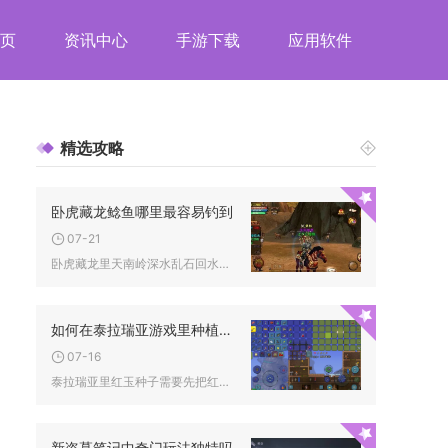
页
资讯中心
手游下载
应用软件
精选攻略
卧虎藏龙鲶鱼哪里最容易钓到
07-21
卧虎藏龙里天南岭深水乱石回水湾是鲶鱼刷新密度最高、最容易钓获...
如何在泰拉瑞亚游戏里种植红玉种子
07-16
泰拉瑞亚里红玉种子需要先把红玉和橡果在工作台合成为红玉宝石树...
新盗墓笔记中奇门玩法独特吗