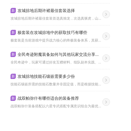
攻城掠地后期许褚最佳套装选择
新
攻城掠地后期许褚最佳套装首选真烛龙，次选真驱虎，山地国战与副...
极套装在攻城掠地中的获取技巧有哪些
新
极套装是当前游戏中提升战力核心的终极装备体系，其获取核心路径...
全民奇迹附魔装备如何与其他玩家交流分享心得
新
全民奇迹中，玩家可通过好友互赠材料、组队副本实践、交易行信息...
攻城掠地技能石镶嵌需要多少份
新
技能石镶嵌所需的技能石数量并非固定值，而是根据技能石等级、镶...
战双帕弥什有哪些适合的装备推荐
新
战双帕弥什装备搭配以六星专武搭配专属意识组合为最优选择，进攻...