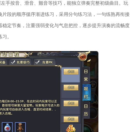
握左手按音、滑音、颤音等技巧，能独立弹奏完整初级曲目。玩
晚片段的顺序循序渐进练习，采用分句练习法，一句练熟再衔接
器稳定节奏，注重强弱变化与气息把控，逐步提升演奏的流畅度
练习。