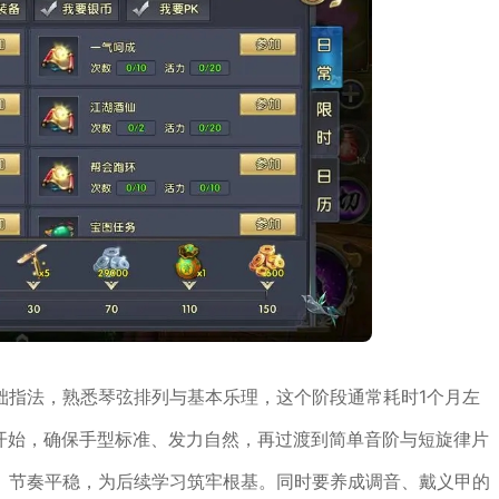
础指法，熟悉琴弦排列与基本乐理，这个阶段通常耗时1个月左
习开始，确保手型标准、发力自然，再过渡到简单音阶与短旋律片
、节奏平稳，为后续学习筑牢根基。同时要养成调音、戴义甲的