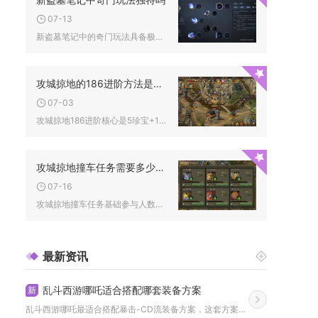
07-13
新盗墓笔记中的奇门玩法具备极高独特性，区别于同类盗墓题材网游...
攻城掠地的186进阶方法是什么
07-03
攻城掠地186进阶核心是5珍宝+120级神兵+5觉醒武将+专...
攻城掠地撞车任务需要多少人参与
07-16
攻城掠地撞车任务基础参与人数为3人，标准高效配置8-12人，...
最新资讯
乱斗西游哪吒适合搭配哪套装备方案
新
乱斗西游哪吒最适合搭配暴击-CD流装备方案，这套方案以暴击为...