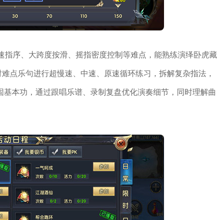
快速指序、大跨度按滑、摇指密度控制等难点，能熟练演绎卧虎藏
对难点乐句进行超慢速、中速、原速循环练习，拆解复杂指法，
固基本功，通过跟唱乐谱、录制复盘优化演奏细节，同时理解曲