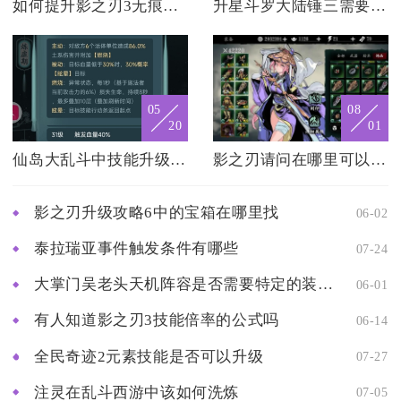
如何提升影之刃3无痕技能的使用效果
升星斗罗大陆锤三需要投入大量资源吗
05
08
20
01
仙岛大乱斗中技能升级的技巧有哪些
影之刃请问在哪里可以对装备进行分解
影之刃升级攻略6中的宝箱在哪里找
06-02
泰拉瑞亚事件触发条件有哪些
07-24
大掌门吴老头天机阵容是否需要特定的装备和宝物
06-01
有人知道影之刃3技能倍率的公式吗
06-14
全民奇迹2元素技能是否可以升级
07-27
注灵在乱斗西游中该如何洗炼
07-05