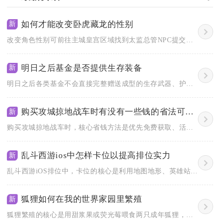
如何才能改变卧虎藏龙的性别
新
改变角色性别可前往主城皇宫区域找到太监总管NPC提交对应元宝...
明日之后基金是否提供生存装备
新
明日之后各类基金不会直接完整赠送成型的生存武器、护甲等成套装...
购买攻城掠地战车时有没有一些钱的省法可以分享
新
购买攻城掠地战车时，核心省钱方法是优先免费获取、活动集中入手...
乱斗西游ios中怎样卡位以提高排位实力
新
乱斗西游iOS排位中，卡位的核心是利用地图地形、英雄站位与技...
狐狸如何在我的世界家园里繁殖
新
狐狸繁殖的核心是用甜浆果或荧光莓喂食两只成年狐狸，触发繁殖模...