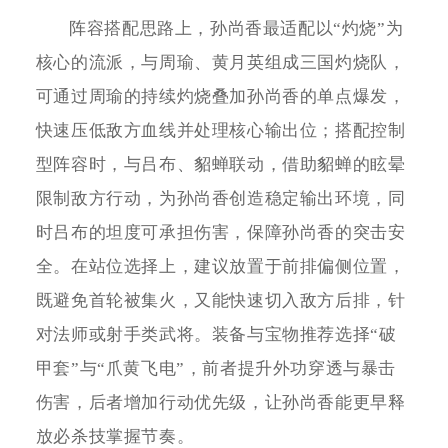
阵容搭配思路上，孙尚香最适配以“灼烧”为
核心的流派，与周瑜、黄月英组成三国灼烧队，
可通过周瑜的持续灼烧叠加孙尚香的单点爆发，
快速压低敌方血线并处理核心输出位；搭配控制
型阵容时，与吕布、貂蝉联动，借助貂蝉的眩晕
限制敌方行动，为孙尚香创造稳定输出环境，同
时吕布的坦度可承担伤害，保障孙尚香的突击安
全。在站位选择上，建议放置于前排偏侧位置，
既避免首轮被集火，又能快速切入敌方后排，针
对法师或射手类武将。装备与宝物推荐选择“破
甲套”与“爪黄飞电”，前者提升外功穿透与暴击
伤害，后者增加行动优先级，让孙尚香能更早释
放必杀技掌握节奏。