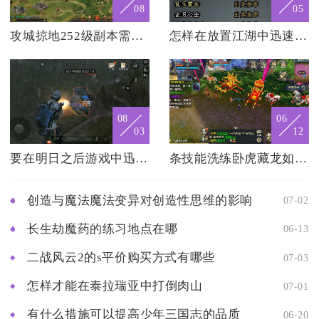
08
05
攻城掠地252级副本需要什么策略
怎样在放置江湖中迅速刷满属性
08
06
03
12
要在明日之后游戏中迅速升级制作技能有什么技巧
条技能洗练卧虎藏龙如何进行
创造与魔法魔法变异对创造性思维的影响
07-02
长生劫魔药的练习地点在哪
06-13
二战风云2的s平价购买方式有哪些
07-03
怎样才能在泰拉瑞亚中打倒肉山
07-01
有什么措施可以提高少年三国志的品质
06-20