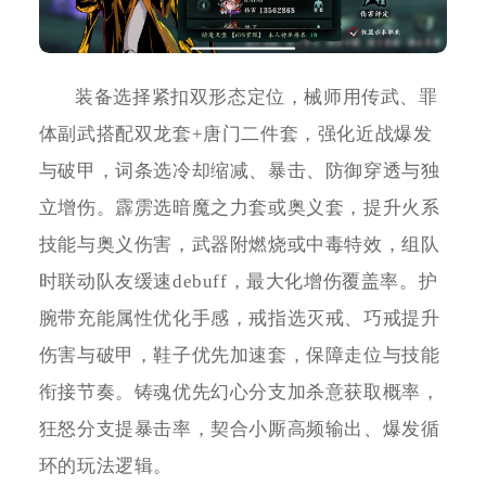
装备选择紧扣双形态定位，械师用传武、罪
体副武搭配双龙套+唐门二件套，强化近战爆发
与破甲，词条选冷却缩减、暴击、防御穿透与独
立增伤。霹雳选暗魔之力套或奥义套，提升火系
技能与奥义伤害，武器附燃烧或中毒特效，组队
时联动队友缓速debuff，最大化增伤覆盖率。护
腕带充能属性优化手感，戒指选灭戒、巧戒提升
伤害与破甲，鞋子优先加速套，保障走位与技能
衔接节奏。铸魂优先幻心分支加杀意获取概率，
狂怒分支提暴击率，契合小厮高频输出、爆发循
环的玩法逻辑。