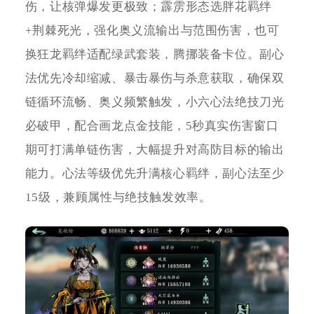
伤，让核弹爆发更极致；霹雳形态选胖花羁绊
+荆棘死光，强化奥义流输出与范围伤害，也可
换狂龙羁绊适配绿武套装，腾挪装备卡位。副心
法优先冷却缩减、暴击暴伤与杀意获取，确保双
链循环流畅、奥义频繁触发，小六心法绝技刀光
必破甲，配合画龙点金技能，5秒真实伤害窗口
期可打满单链伤害，大幅提升对高防目标的输出
能力。心法等级优先升满核心羁绊，副心法至少
15级，兼顾属性与绝技触发效率。