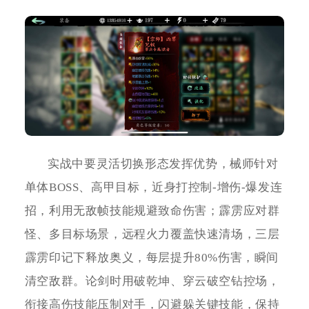
实战中要灵活切换形态发挥优势，械师针对
单体BOSS、高甲目标，近身打控制-增伤-爆发连
招，利用无敌帧技能规避致命伤害；霹雳应对群
怪、多目标场景，远程火力覆盖快速清场，三层
霹雳印记下释放奥义，每层提升80%伤害，瞬间
清空敌群。论剑时用破乾坤、穿云破空钻控场，
衔接高伤技能压制对手，闪避躲关键技能，保持