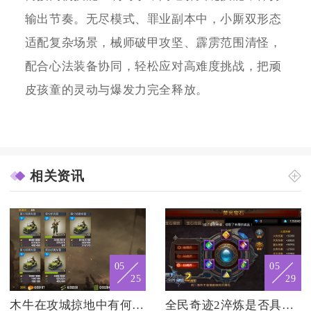
输出节奏。无尽模式、罪业副本中，小厮双形态
适配复杂场景，械师破甲攻坚、霹雳范围清怪，
配合心法装备协同，轻松应对高难度挑战，把顽
皮孩童的灵动与爆发力完全释放。
相关资讯
05
05
25
29
木牛在攻城掠地中有何作用
全民奇迹2淬炼是否具备娱乐性