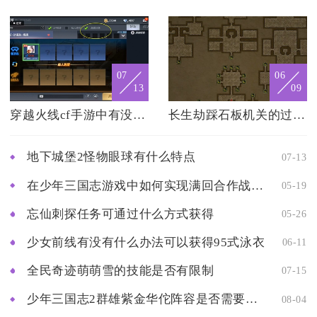
07
06
13
09
穿越火线cf手游中有没有攻略指导玩家占领天空神庙
长生劫踩石板机关的过关技巧有哪些
地下城堡2怪物眼球有什么特点
07-13
在少年三国志游戏中如何实现满回合作战的英灵
05-19
忘仙刺探任务可通过什么方式获得
05-26
少女前线有没有什么办法可以获得95式泳衣
06-11
全民奇迹萌萌雪的技能是否有限制
07-15
少年三国志2群雄紫金华佗阵容是否需要其他辅助武将来发挥优势
08-04