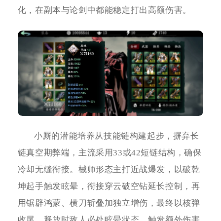
化，在副本与论剑中都能稳定打出高额伤害。
小厮的潜能培养从技能链构建起步，摒弃长
链真空期弊端，主流采用33或42短链结构，确保
冷却无缝衔接。械师形态主打近战爆发，以破乾
坤起手触发眩晕，衔接穿云破空钻延长控制，再
用锯辟鸿蒙、横刀斩叠加独立增伤，最终以核弹
收尾，释放时敌人必处眩晕状态，触发额外伤害