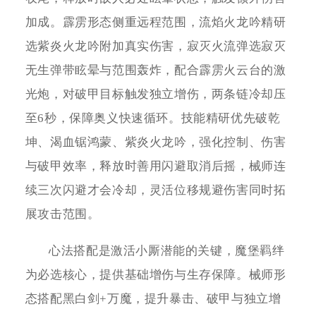
加成。霹雳形态侧重远程范围，流焰火龙吟精研
选紫炎火龙吟附加真实伤害，寂灭火流弹选寂灭
无生弹带眩晕与范围轰炸，配合霹雳火云台的激
光炮，对破甲目标触发独立增伤，两条链冷却压
至6秒，保障奥义快速循环。技能精研优先破乾
坤、渴血锯鸿蒙、紫炎火龙吟，强化控制、伤害
与破甲效率，释放时善用闪避取消后摇，械师连
续三次闪避才会冷却，灵活位移规避伤害同时拓
展攻击范围。
心法搭配是激活小厮潜能的关键，魔堡羁绊
为必选核心，提供基础增伤与生存保障。械师形
态搭配黑白剑+万魔，提升暴击、破甲与独立增