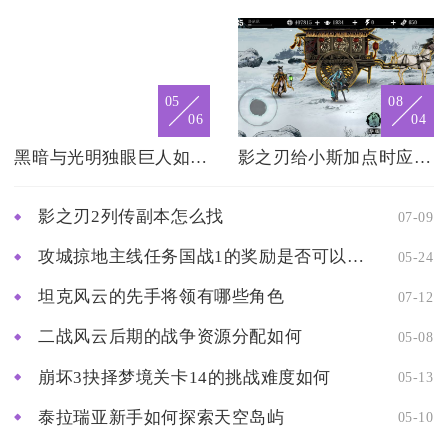
05
08
06
04
黑暗与光明独眼巨人如何通过训练提高能力
影之刃给小斯加点时应优先提升哪些技能
影之刃2列传副本怎么找
07-09
攻城掠地主线任务国战1的奖励是否可以重复获取
05-24
坦克风云的先手将领有哪些角色
07-12
二战风云后期的战争资源分配如何
05-08
崩坏3抉择梦境关卡14的挑战难度如何
05-13
泰拉瑞亚新手如何探索天空岛屿
05-10