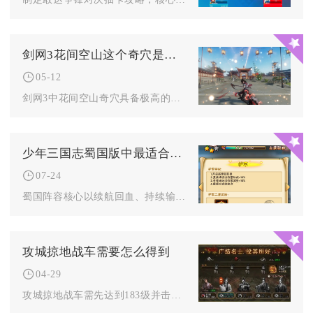
剑网3花间空山这个奇穴是否有价值
05-12
剑网3中花间空山奇穴具备极高的战术价值与场景适配性，是花间游...
少年三国志蜀国版中最适合的坐骑是什么
07-24
蜀国阵容核心以续航回血、持续输出、多坦拉扯为核心体系，分阵营...
攻城掠地战车需要怎么得到
04-29
攻城掠地战车需先达到183级并击败主线副本徐晃解锁战车科技，...