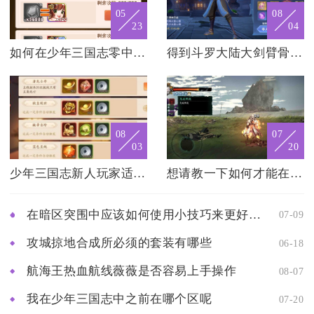
05
08
23
04
如何在少年三国志零中获得更多奖励
得到斗罗大陆大剑臂骨的途径是什么
08
07
03
20
少年三国志新人玩家适合使用哪种弓手阵容
想请教一下如何才能在影之刃3中得到冷却套
在暗区突围中应该如何使用小技巧来更好地出金
07-09
攻城掠地合成所必须的套装有哪些
06-18
航海王热血航线薇薇是否容易上手操作
08-07
我在少年三国志中之前在哪个区呢
07-20