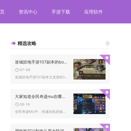
页
资讯中心
手游下载
应用软件
精选攻略
攻城掠地手游107副本的boss如何击败
07-08
攻城掠地手游107副本太史慈BOSS稳定通关的核心方式为平原...
大家知道全民奇迹mu在哪里有快速挂机的地方吗
06-14
全民奇迹MU中，快速挂机的核心地点集中在冰风谷三层、亚特兰蒂...
用纸板可以制作斗罗大陆武魂吗