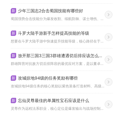
少年三国志2合击蜀国技能有哪些好
新
蜀国强势合击技能分为爆发收割、续航防御、谋士增伤、平民过渡四...
斗罗大陆手游新手怎样提高技能的等级
新
想要在斗罗大陆手游中快速提升技能等级，核心路径在于精准匹配“...
放开那三国3三国3群雄遭遇切后排应该怎么应对
新
群雄阵营对抗敌方切后排阵容的最优应对方案，是以董卓为核心前排...
攻城掠地94级的任务奖励有哪些
新
攻城掠地94级任务的核心奖励以紫色装备打造材料、高级资源箱、...
忘仙灵尊最佳的单属性宝石应该是什么
新
灵尊作为远程法系职业，核心定位是爆发输出与战场控制，冰属性宝...