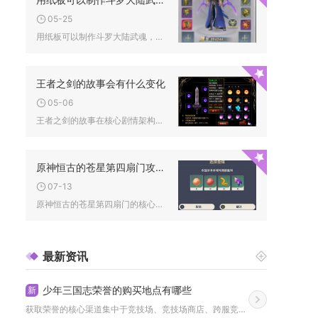
05-25
用纸板可以制作斗罗大陆武魂，而且通过手工切割、塑形与上色的组...
王者之剑的故事会有什么变化
05-06
王者之剑的故事在核心剧情架构与玩法体验上做出了颠覆性调整，不...
原神恒古的苍星第四扇门攻略有何挑战
07-13
原神恒古的苍星第四扇门的核心挑战在于星象碎片的逆向装配、星引...
最新资讯
少年三国志荣誉的购买地点有哪些
新
获取荣誉的核心渠道集中于竞技场、竞技场商店、跨服竞技玩法及日...