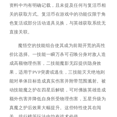
资料中均有明确记载，且未提及任何与复活币相
关的获取方式。复活币在游戏中的功能仅限于角
色复活或部分活动道具兑换，与英雄获取系统无
直接关联。
魔悟空的技能组合使其成为前期开荒的高性
价比选择。一技能一瞬万杀可召唤分身对敌人造
成高额物理伤害，二技能魔影无踪提供隐身效
果，适用于PVP突袭或逃生，三技能灭天绝地则
能对单体目标造成真实伤害并附带范围溅射。被
动技能魔之护在四星后解锁，可对佛族英雄造成
额外伤害并降低自身所受物理伤害，五星升级为
真魔之护后效果大幅提升。这些特性使其在闯
关、排行榜等玩法中均有战术价值。