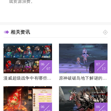
成资源浪费。
相关资讯
06
07
07
12
漫威超级战争中有哪些最美的英雄
原神破破岛地下解谜的难度如何
06
06