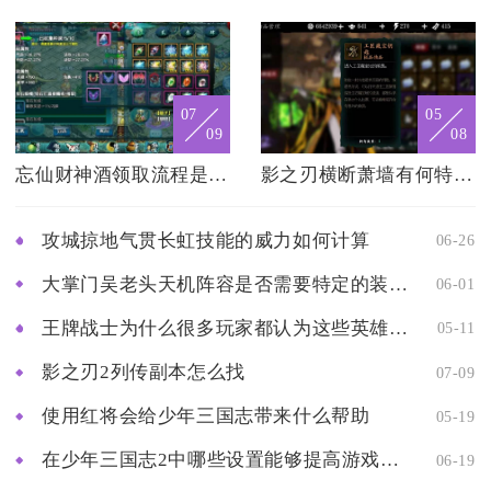
07
05
09
08
忘仙财神酒领取流程是怎样的
影之刃横断萧墙有何特色玩法
攻城掠地气贯长虹技能的威力如何计算
06-26
大掌门吴老头天机阵容是否需要特定的装备和宝物
06-01
王牌战士为什么很多玩家都认为这些英雄是必买的
05-11
影之刃2列传副本怎么找
07-09
使用红将会给少年三国志带来什么帮助
05-19
在少年三国志2中哪些设置能够提高游戏速度
06-19