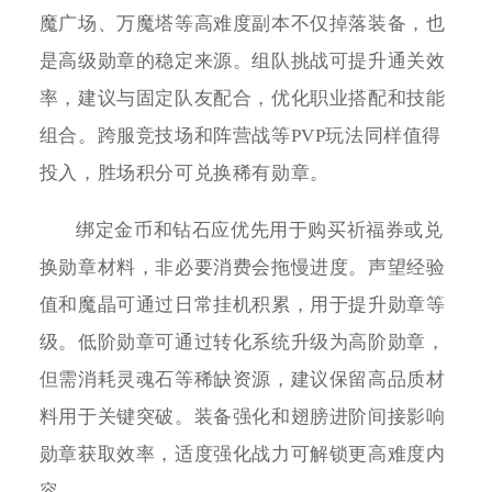
魔广场、万魔塔等高难度副本不仅掉落装备，也
是高级勋章的稳定来源。组队挑战可提升通关效
率，建议与固定队友配合，优化职业搭配和技能
组合。跨服竞技场和阵营战等PVP玩法同样值得
投入，胜场积分可兑换稀有勋章。
绑定金币和钻石应优先用于购买祈福券或兑
换勋章材料，非必要消费会拖慢进度。声望经验
值和魔晶可通过日常挂机积累，用于提升勋章等
级。低阶勋章可通过转化系统升级为高阶勋章，
但需消耗灵魂石等稀缺资源，建议保留高品质材
料用于关键突破。装备强化和翅膀进阶间接影响
勋章获取效率，适度强化战力可解锁更高难度内
容。