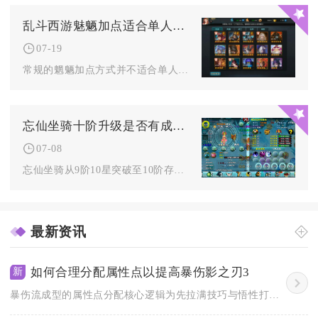
乱斗西游魅魉加点适合单人战斗吗
07-19
常规的魍魉加点方式并不适合单人战斗，即便是调整内丹、天赋、装...
忘仙坐骑十阶升级是否有成功率
07-08
忘仙坐骑从9阶10星突破至10阶存在明确的基础成功率机制，并...
最新资讯
如何合理分配属性点以提高暴伤影之刃3
新
暴伤流成型的属性点分配核心逻辑为先拉满技巧与悟性打底，补足基...