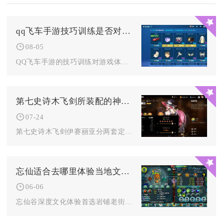
qq飞车手游技巧训练是否对游戏体验有帮助
08-05
QQ飞车手游的技巧训练对游戏体验有极大正向帮助，不管是刚接触...
第七史诗木飞剑所装配的神器是什么
07-24
第七史诗木飞剑伊赛丽亚分两套定位配置，输出向毕业神器为星辰之...
忘仙适合去哪里体验当地文化有哪些传统节日
06-06
忘仙谷深度文化体验首选岩铺老街、胡氏宗祠与聚仙戏台，核心传统...