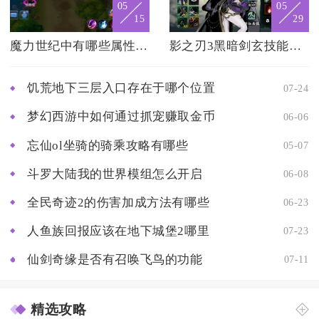
05
05
15
29
魔力世纪中有哪些属性是冰的怪物
影之刃3黑暗剑玄技能如何提升
饥荒地下三层入口存在于哪个位置
07-24
梦幻西游中如何通过抓宠赚取金币
06-06
忘仙ol坐骑的骑乘攻略有哪些
05-07
斗罗大陆我的世界模组怎么开启
06-08
全民奇迹2的伤害加成方法有哪些
06-23
人鱼族回报应该在地下城堡2哪里
07-23
仙剑奇缘是否有召唤飞鸟的功能
07-11
精选攻略