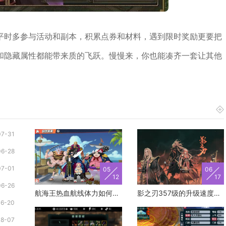
平时多参与活动和副本，积累点券和材料，遇到限时奖励更要把
和隐藏属性都能带来质的飞跃。慢慢来，你也能凑齐一套让其他
07-31
06-28
07-01
05
06
12
17
06-26
航海王热血航线体力如何快速获取
影之刃357级的升级速度怎样能够更快
06-20
08-07