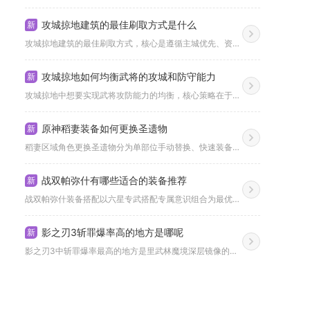
攻城掠地建筑的最佳刷取方式是什么
新
攻城掠地建筑的最佳刷取方式，核心是遵循主城优先、资源建筑梯度...
攻城掠地如何均衡武将的攻城和防守能力
新
攻城掠地中想要实现武将攻防能力的均衡，核心策略在于构建“属性...
原神稻妻装备如何更换圣遗物
新
稻妻区域角色更换圣遗物分为单部位手动替换、快速装备一键切换、...
战双帕弥什有哪些适合的装备推荐
新
战双帕弥什装备搭配以六星专武搭配专属意识组合为最优选择，进攻...
影之刃3斩罪爆率高的地方是哪呢
新
影之刃3中斩罪爆率最高的地方是里武林魔境深层镜像的高手与逆天...