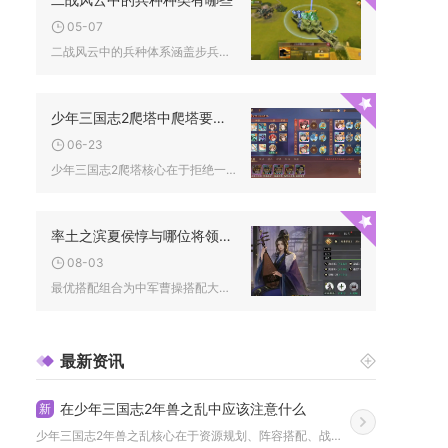
05-07
二战风云中的兵种体系涵盖步兵、装甲、空军、海军及特殊支援部队...
少年三国志2爬塔中爬塔要注意哪些问题
06-23
少年三国志2爬塔核心在于拒绝一键扫荡、优先输出增益、合理搭配...
率土之滨夏侯惇与哪位将领最佳配合
08-03
最优搭配组合为中军曹操搭配大营荀彧，组成经典螃蟹魏骑阵容，其...
最新资讯
在少年三国志2年兽之乱中应该注意什么
新
少年三国志2年兽之乱核心在于资源规划、阵容搭配、战斗节奏把控...