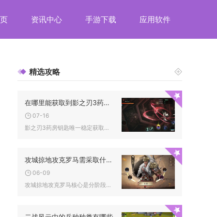
页
资讯中心
手游下载
应用软件
精选攻略
在哪里能获取到影之刃3药房的钥匙
07-16
影之刃3药房钥匙唯一稳定获取渠道是完成支线任务灭法司的残酷美...
攻城掠地攻克罗马需采取什么进攻方式
06-09
攻城掠地攻克罗马核心是分阶段推进、多线协同与精准武将战法搭配...
二战风云中的兵种种类有哪些